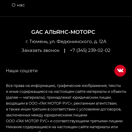
привод — GB AWD, Джи Эль Полный привод —
О нас
GL AWD
M8 — Эм 8 (M8) в комплектациях Джи Эль — GL,
Джи Ти — GT, Джи Икс — GX,
GAC АЛЬЯНС-МОТОРС
Джи Икс ПРЕМИУМ — GX PREMIUM, ЛАУНЖ —
LOUNGE
г. Тюмень, ул. Федюнинского, д. 12А
Заказать звонок
|
+7 (345) 239-02-02
Empow — Эмпау (Empow) в комплектации
Джи Эс — GS, Джи Эль с элементы экстерьера
в спортивном стиле — GL
(S-Style)
Все права на информацию, графические изображения, тексты
и иные содержащиеся на настоящем сайте материалы и объекты
(далее — материалы), принадлежат юридическим лицам,
входящим в ООО «ГАК МОТОР РУС», рекламным агентствам,
а также иным третьим в соответствии с условиями договоров,
заключенных между юридическими лицами
ООО «ГАК МОТОР РУС» и соответствующими третьими лицами.
Никакие содержащиеся на настоящем сайте материалы или