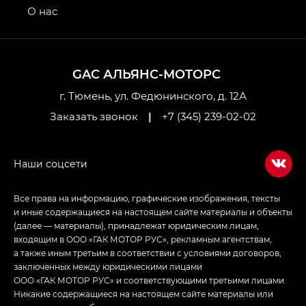
привод — GB AWD, Джи Эль Полный привод —
О нас
GL AWD
M8 — Эм 8 (M8) в комплектациях Джи Эль — GL,
Джи Ти — GT, Джи Икс — GX,
GAC АЛЬЯНС-МОТОРС
Джи Икс ПРЕМИУМ — GX PREMIUM, ЛАУНЖ —
LOUNGE
г. Тюмень, ул. Федюнинского, д. 12А
Заказать звонок
|
+7 (345) 239-02-02
Empow — Эмпау (Empow) в комплектации
Джи Эс — GS, Джи Эль с элементы экстерьера
в спортивном стиле — GL
(S-Style)
Все права на информацию, графические изображения, тексты
и иные содержащиеся на настоящем сайте материалы и объекты
(далее — материалы), принадлежат юридическим лицам,
входящим в ООО «ГАК МОТОР РУС», рекламным агентствам,
а также иным третьим в соответствии с условиями договоров,
заключенных между юридическими лицами
ООО «ГАК МОТОР РУС» и соответствующими третьими лицами.
Никакие содержащиеся на настоящем сайте материалы или