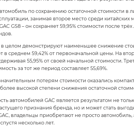
томобиль по сохранению остаточной стоимости в ли
сплуатации, занимая второе место среди китайских 
 GS8 – он сохраняет 59,95% стоимости после трёх л
ндов.
в целом демонстрируют наименьшее снижение стоим
ют в среднем 59,42% от первоначальной цены. На вт
ерживая 55,95% от своей начальной стоимости. Тр
ость за тот же период составляет 55,69%.
значительным потерям стоимости оказались компакт
о более высокой степени снижения остаточной стоимо
ость автомобилей GAC является результатом не тол
растущего признания бренда, но и может стать выг
AC, владельцы приобретают не просто автомобиль, 
спустя несколько лет.