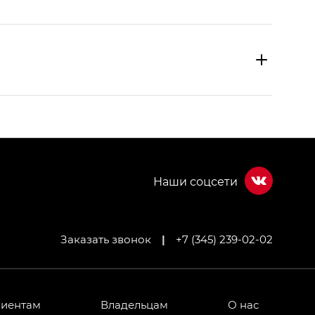
Заказать звонок
|
+7 (345) 239-02-02
МИУМ — GX PREMIUM, Джи Эти — GT, Джи Эль —
 привод — GB AWD, Джи Эль Полный привод —
лиентам
Владельцам
О нас