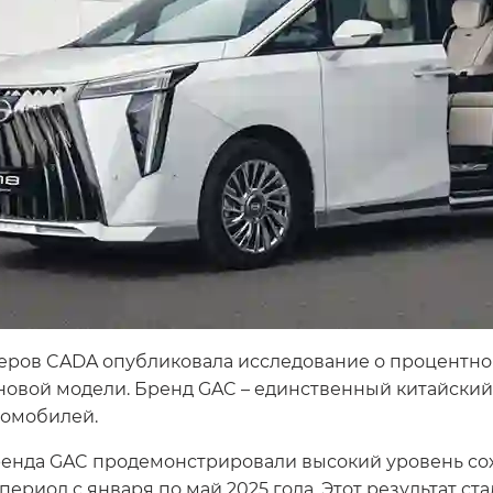
еров CADA опубликовала исследование о процентн
и новой модели. Бренд GAC – единственный китайски
втомобилей.
енда GAC продемонстрировали высокий уровень сох
 период с января по май 2025 года. Этот результат с