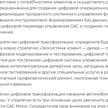
етствии с потребностями клиентов и осуществлять
 предназначена для создания цифровой операционно
реализации прозрачного системного управления ф
вными инструментами: формированием баз данных, 
я цифровой пирамиды управления GAC и создания ги
чения.
тратегию цифровой трансформации, определила буд
 новую стратегию «Экосистема: клиент — дилер — п
ифровое моделирование и тестирование, цифровой 
тей для построения цифровой системы управления 
овые интеллектуальные дилерские залы, запущены 
ное тестирование и другие специальные услуги; в р
есплатный профилактический ремонт, неотложная пом
ьного времени.
атегии цифровой трансформации накануне автомоби
ы». У стратегии есть три основные цели: увеличить
и GAC Motor. Сосредоточив свое внимание на этих 