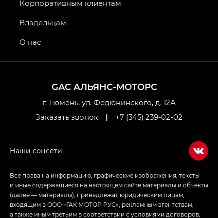
GT, Джи Эль — GL
Корпоративным клиентам
GS4 — Джи Эс 4 (GS4) в комплектациях Джи Би
Владельцам
Передний привод — GB 2WD, Джи Би Полный
привод — GB AWD, Джи Эль Полный привод —
О нас
GL AWD
M8 — Эм 8 (M8) в комплектациях Джи Эль — GL,
Джи Ти — GT, Джи Икс — GX,
GAC АЛЬЯНС-МОТОРС
Джи Икс ПРЕМИУМ — GX PREMIUM, ЛАУНЖ —
LOUNGE
г. Тюмень, ул. Федюнинского, д. 12А
Заказать звонок
|
+7 (345) 239-02-02
Empow — Эмпау (Empow) в комплектации
Джи Эс — GS, Джи Эль с элементы экстерьера
в спортивном стиле — GL
(S-Style)
Все права на информацию, графические изображения, тексты
и иные содержащиеся на настоящем сайте материалы и объекты
(далее — материалы), принадлежат юридическим лицам,
входящим в ООО «ГАК МОТОР РУС», рекламным агентствам,
а также иным третьим в соответствии с условиями договоров,