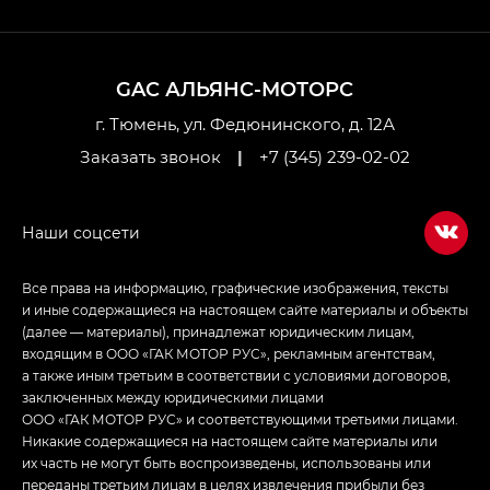
GL AWD
M8 — Эм 8 (M8) в комплектациях Джи Эль — GL,
Джи Ти — GT, Джи Икс — GX,
GAC АЛЬЯНС-МОТОРС
Джи Икс ПРЕМИУМ — GX PREMIUM, ЛАУНЖ —
LOUNGE
г. Тюмень, ул. Федюнинского, д. 12А
Заказать звонок
|
+7 (345) 239-02-02
Empow — Эмпау (Empow) в комплектации
Джи Эс — GS, Джи Эль с элементы экстерьера
в спортивном стиле — GL
(S-Style)
Все права на информацию, графические изображения, тексты
и иные содержащиеся на настоящем сайте материалы и объекты
(далее — материалы), принадлежат юридическим лицам,
входящим в ООО «ГАК МОТОР РУС», рекламным агентствам,
а также иным третьим в соответствии с условиями договоров,
заключенных между юридическими лицами
ООО «ГАК МОТОР РУС» и соответствующими третьими лицами.
Никакие содержащиеся на настоящем сайте материалы или
их часть не могут быть воспроизведены, использованы или
переданы третьим лицам в целях извлечения прибыли без