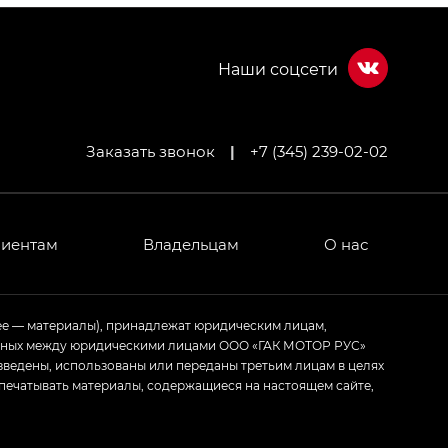
Заказать звонок
|
+7 (345) 239-02-02
МИУМ — GX PREMIUM, Джи Эти — GT, Джи Эль —
 привод — GB AWD, Джи Эль Полный привод —
лиентам
Владельцам
О нас
ИУМ — GX PREMIUM, ЛАУНЖ — LOUNGE
ее — материалы), принадлежат юридическим лицам,
ченных между юридическими лицами ООО «ГАК МОТОР РУС»
ртивном стиле — GL
(S-Style)
зведены, использованы или переданы третьим лицам в целях
печатывать материалы, содержащиеся на настоящем сайте,