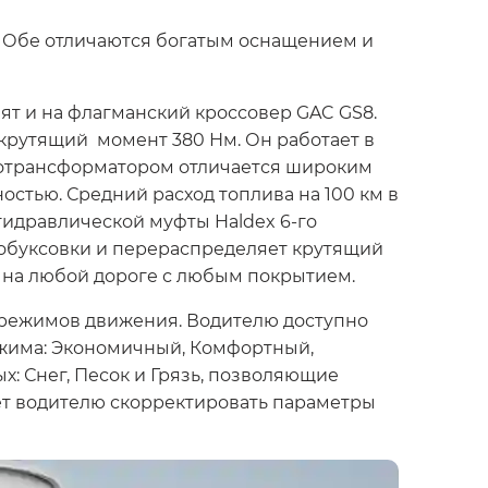
. Обе отличаются богатым оснащением и
ят и на флагманский кроссовер GAC GS8.
 крутящий момент 380 Нм. Он работает в
дротрансформатором отличается широким
тью. Средний расход топлива на 100 км в
гидравлической муфты Haldex 6-го
робуксовки и перераспределяет крутящий
 на любой дороге с любым покрытием.
 режимов движения. Водителю доступно
ежима: Экономичный, Комфортный,
: Снег, Песок и Грязь, позволяющие
яет водителю скорректировать параметры