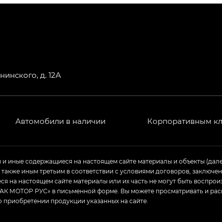
РЕМИУМ — SX PREMIUM, Эс Тэ — ST
T) в комплектации Экс ПРЕМИУМ — EX PREMIUM
— EX, Экс ПРЕМИУМ — EX Premium
нинского, д. 12А
Джи Эс 8 ТРЭВЕЛЛЕР — GS8 TRAVELLER, Джи Икс ПРЕ
 Джи Би Передний привод — GB 2WD, Джи Би Полный
Автомобили в наличии
Корпоративным к
ь — GL, Джи Ти — GT, Джи Икс — GX, Джи Икс ПРЕМ
ы и иные содержащиеся на настоящем сайте материалы и объекты (дал
а также иным третьим в соответствии с условиями договоров, заклю
Джи Эс — GS, Джи Эль с элементы экстерьера в спо
я на настоящем сайте материалы или их часть не могут быть воспрои
АК МОТОР РУС» в письменной форме. Вы можете просматривать и рас
о приобретении продукции указанных на сайте.