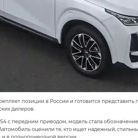
епляет позиции в России и готовится представить
ских дилеров.
 GS4 с передним приводом, модель стала обозначени
Автомобиль оценили те, кто ищет надежный, стильн
н и в полноприводной версии.