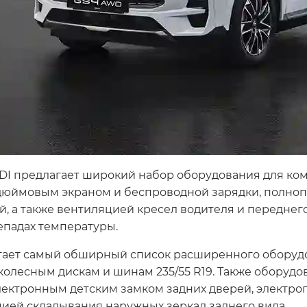
DI предлагает широкий набор оборудования для ком
1-дюймовым экраном и беспроводной зарядки, полн
й, а также вентиляцией кресел водителя и переднег
епадах температуры.
ает самый обширный список расширенного оборуд
колесным дискам и шинам 235/55 R19. Также оборуд
ектронным детским замком задних дверей, электроп
цией складывания наружных зеркал заднего вида.