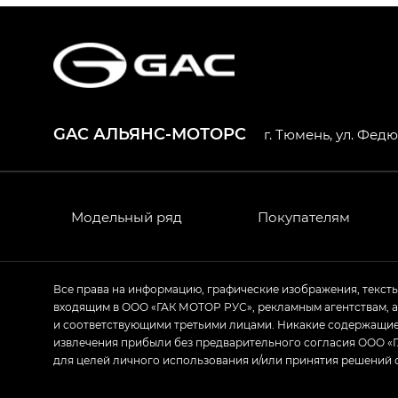
S7 — Эс 7 (S7) в комплектациях Эс Икс П
HYPTEC HT — Хайптек Эйч Ти (HYPTEC H
AION V — Айон Ви в комплектациях Экс 
GAC АЛЬЯНС-МОТОРС
г. Тюмень, ул. Федю
GS8 — Джи Эс 8 (GS8) в комплектациях 
GL
GS4 — Джи Эс 4 (GS4) в комплектациях
Модельный ряд
Покупателям
GL AWD
M8 — Эм 8 (M8) в комплектациях Джи Эл
Все права на информацию, графические изображения, текст
входящим в ООО «ГАК МОТОР РУС», рекламным агентствам, 
Empow — Эмпау (Empow) в комплектации 
и соответствующими третьими лицами. Никакие содержащиес
извлечения прибыли без предварительного согласия ООО «Г
для целей личного использования и/или принятия решений 