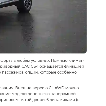
форта в любых условиях. Помимо климат-
оприводный GAC GS4 оснащается функцией
о пассажира: опции, которые особенно
ования. Внешне версию GL AWD можно
ование модели дополнено панорамной
риводом пятой двери, 6 динамиками (в