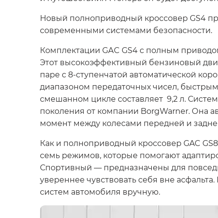
Новый полноприводный кроссовер GS4 пре
современными системами безопасности.
Комплектации GАC GS4 c полным приводом 
Этот высокоэффективный бензиновый двига
паре с 8-ступенчатой автоматической кор
диапазоном передаточных чисел, быстрым
смешанном цикле составляет 9,2 л. Систе
поколения от компании BorgWarner. Она 
момент между колесами передней и задней
Как и полноприводный кроссовер GAC GS8
семь режимов, которые помогают адаптир
Спортивный — предназначены для повседне
увереннее чувствовать себя вне асфальта
систем автомобиля вручную.