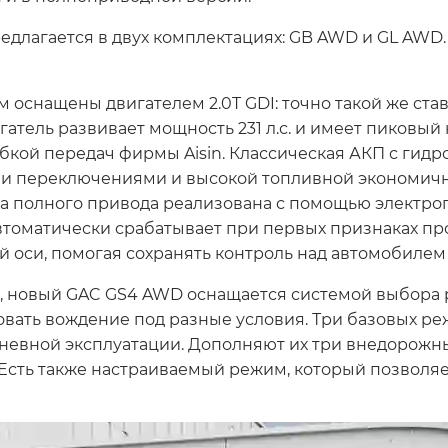
длагается в двух комплектациях: GB AWD и GL AWD
оснащены двигателем 2.0T GDI: точно такой же став
тель развивает мощность 231 л.с. и имеет пиковый
обкой передач фирмы Aisin. Классическая АКП с ги
и переключениями и высокой топливной экономичнос
ма полного привода реализована с помощью электро
автоматически срабатывает при первых признаках п
 оси, помогая сохранять контроль над автомобилем
, новый GAC GS4 AWD оснащается системой выбора
овать вождение под разные условия. Три базовых р
вной эксплуатации. Дополняют их три внедорожных
. Есть также настраиваемый режим, который позвол