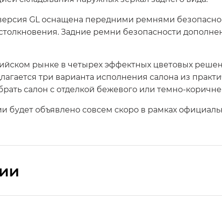
версия GL оснащена передними ремнями безопаснос
ае столкновения. Задние ремни безопасности допол
ийском рынке в четырех эффектных цветовых решени
лагается три варианта исполнения салона из практи
рать салон с отделкой бежевого или темно-коричнев
и будет объявлено совсем скоро в рамках официаль
сии
ПРЕМИУМ — SX PREMIUM