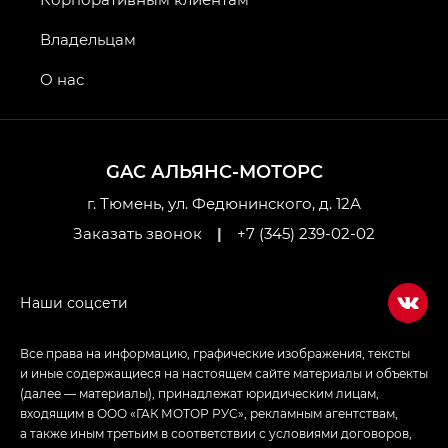
GS4 — Джи Эс 4 (GS4) в комплектациях Джи Би
Владельцам
Передний привод — GB 2WD, Джи Би Полный
привод — GB AWD, Джи Эль Полный привод —
О нас
GL AWD
M8 — Эм 8 (M8) в комплектациях Джи Эль — GL,
Джи Ти — GT, Джи Икс — GX,
GAC АЛЬЯНС-МОТОРС
Джи Икс ПРЕМИУМ — GX PREMIUM, ЛАУНЖ —
LOUNGE
г. Тюмень, ул. Федюнинского, д. 12А
Заказать звонок
|
+7 (345) 239-02-02
Empow — Эмпау (Empow) в комплектации
Джи Эс — GS, Джи Эль с элементы экстерьера
в спортивном стиле — GL
(S-Style)
Все права на информацию, графические изображения, тексты
и иные содержащиеся на настоящем сайте материалы и объекты
(далее — материалы), принадлежат юридическим лицам,
входящим в ООО «ГАК МОТОР РУС», рекламным агентствам,
а также иным третьим в соответствии с условиями договоров,