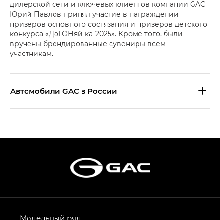
дилерской сети и ключевых клиентов компании GAC
Юрий Павлов принял участие в награждении
призеров основного состязания и призеров детского
конкурса «ДоГОНяй-ка-2025». Кроме того, были
вручены брендированные сувениры всем
участникам.
Aвтомобили GAC в России
S9 — Эс 9 (S9) в комплектации
Эс Икс ПРЕМИУМ — SX PREMIUM
S7 — Эс 7 (S7) в комплектациях
Эс Икс ПРЕМИУМ — SX PREMIUM, Эс Тэ — ST
HYPTEC HT — Хайптек Эйч Ти (HYPTEC HT)
в комплектации Экс ПРЕМИУМ — EX PREMIUM
AION V — Айон Ви в комплектациях Экс — EX,
Модельный ряд