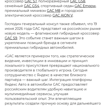
кроссовер
GAC S7
, полноразмерный
GAC GS8
,
семейный
GAC GS4
, спортивный седан
GAC Empow
,
премиальный минивэн
GAC M8
и городской
электрический кроссовер
GAC AION V
.
Господин генеральный консул также объявил, что 19
июня 2026 года GAC представит на российском рынке
новую модель — флагманский гибридный кроссовер
GAC S9
. Это событие станет важным шагом в
укреплении позиций бренда в сегменте
премиальных гибридных автомобилей.
«GAC является примером того, как стратегическое
видение, инвестиции в инновации и принцип
локального присутствия превращают национального
производителя в глобального игрока. Сегодня
сотрудничество с Яндекс в качестве близкого
партнёра — важный шаг. Интеграция платформы
Яндекс Авто в автомобили GAC предоставляет
российским водителям удобную навигацию и
мультимедийные сервисы, улучшая
пользовательский опыт. Эти впечатляющие
результаты создали прочную основу для дальнейшего