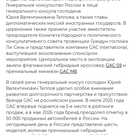
Генеральное консульство России в лице
генерального консула господина
Юрия Валентиновича Теплова, а также главы
дипломатических миссий иностранных государств. В
церемонии также приняли участие заместитель
председателя Комитета Народного политического
консультативного совета провинции Гуандун госпожа
Ли Синь и представители компании GAC International,
выступившей эксклюзивным спонсором
мероприятия. Центральное место в экспозиции
заняли флагманский гибридный кроссовер
GAC S9
и
премиальный минивэн
GAC M8
.
В своей речи генеральный консул господин Юрий
Валентинович Теплов уделил особое внимание
развитию долгосрочного партнёрства и присутствию
бренда GAC на российском рынке. В июле 2025 года
GAC впервые поднялся на 5-е место в рейтинге
продаж, а в мае 2026 года бренд преодолел отметку в
50 000 проданных автомобилей в России. На
сегодняшний день в России представлено шесть
моделей, включая премиальный гибридный