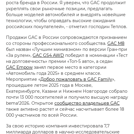
роста бренда в России. Я уверен, что GAC продолжит
укреплять свои рыночные позиции, предлагать
больше моделей автомобилей и внедрять новейшие
технологии, чтобы оправдать высокие ожидания
российских покупателей», - отметил господин Теплов.
Продажи GAC в России сопровождаются признанием
со стороны профессионального сообщества.
GAC M8
был назван «Лучшим минивэном» по версии Гран-при
«За рулем»,
GAC GS4 AWD
победил в номинации «Тест
на долговечность» премии «Топ-5 авто», а седан
GAC Empow
занял первое место в категории
«Автомобиль года 2025» в среднем классе.
Мероприятие «
Добро пожаловать в GAC Family
»,
прошедшее летом 2025 года в Москве,
Екатеринбурге, Казани и Нижнем Новгороде собрало
почти 13 000 посетителей и получило высшую награду
bema!2026. Открытое
сообщество владельцев GAC
также активно растет и сейчас насчитывает более 18
000 участников по всей России.
За свою историю компания инвестировала 7,7
миллиарда долларов в научно-исследовательские