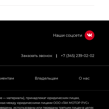
Заказать звонок
|
+7 (345) 239-02-02
МИУМ — GX PREMIUM, Джи Эти — GT, Джи Эль —
 привод — GB AWD, Джи Эль Полный привод —
лиентам
Владельцам
О нас
ИУМ — GX PREMIUM, ЛАУНЖ — LOUNGE
ее — материалы), принадлежат юридическим лицам,
ченных между юридическими лицами ООО «ГАК МОТОР РУС»
ртивном стиле — GL
(S-Style)
зведены, использованы или переданы третьим лицам в целях