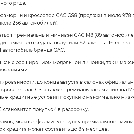
ного ряда.
азмерный кроссовер GAC GS8 (продажи в июле 978 а
юле 256 автомобилей).
ться премиальный минивэн GAC M8 (89 автомобилей
динамичного седана получили 62 клиента. Всего за 
1 автомобиль бренда GAC.
ан как с расширением модельной линейки, так и ма
ложениями.
рованности, до конца августа в салонах официаль
кроссоверов GS, а также премиального минивэна M8
ные кредитные условия покупки с максимально низк
C становится покупкой в рассрочку.
тельно, можно оформить покупку премиального минив
ок кредита может составить до 84 месяцев.