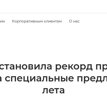
чии
Корпоративным клиентам
О нас
становила рекорд пр
а специальные пред
лета