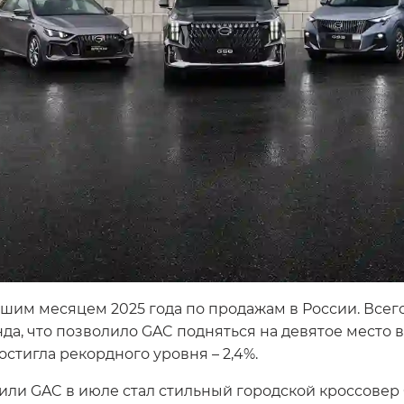
им месяцем 2025 года по продажам в России. Всего
да, что позволило GAC подняться на девятое место 
остигла рекордного уровня – 2,4%.
ли GAC в июле стал стильный городской кроссовер G