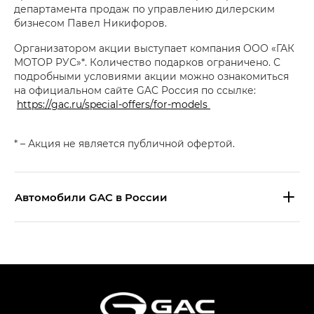
департамента продаж по управлению дилерским
бизнесом Павел Никифоров.
Организатором акции выступает компания ООО «ГАК
МОТОР РУС»*. Количество подарков ограничено. С
подробными условиями акции можно ознакомиться
на официальном сайте GAC Россия по ссылке:
https://gac.ru/special-offers/for-models
* – Акция не является публичной офертой.
Aвтомобили GAC в России
S9 — Эс 9 (S9) в комплектации
Эс Икс ПРЕМИУМ — SX PREMIUM
S7 — Эс 7 (S7) в комплектациях
Эс Икс ПРЕМИУМ — SX PREMIUM, Эс Тэ — ST