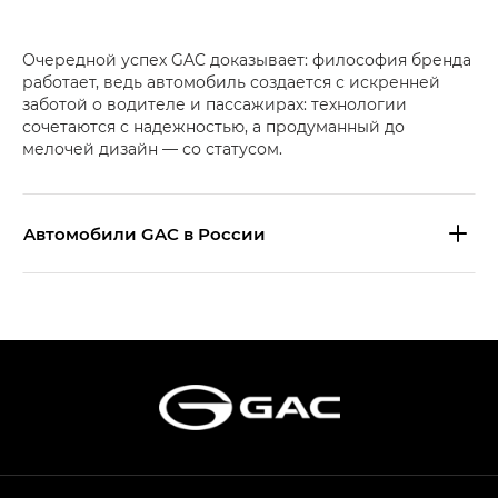
Очередной успех GAC доказывает: философия бренда
работает, ведь автомобиль создается с искренней
заботой о водителе и пассажирах: технологии
сочетаются с надежностью, а продуманный до
мелочей дизайн — со статусом.
Aвтомобили GAC в России
S9 — Эс 9 (S9) в комплектации
Эс Икс ПРЕМИУМ — SX PREMIUM
S7 — Эс 7 (S7) в комплектациях
Эс Икс ПРЕМИУМ — SX PREMIUM, Эс Тэ — ST
HYPTEC HT — Хайптек Эйч Ти (HYPTEC HT)
в комплектации Экс ПРЕМИУМ — EX PREMIUM