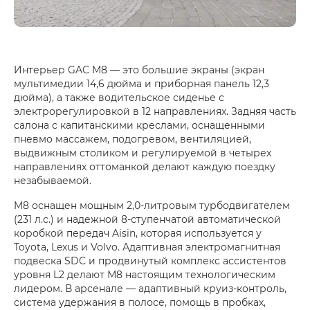
Интерьер GAC M8 — это большие экраны (экран
мультимедии 14,6 дюйма и приборная панель 12,3
дюйма), а также водительское сиденье с
электрорегулировкой в 12 направлениях. Задняя часть
салона с капитанскими креслами, оснащенными
пневмо массажем, подогревом, вентиляцией,
выдвижным столиком и регулируемой в четырех
направлениях оттоманкой делают каждую поездку
незабываемой.
M8 оснащен мощным 2,0-литровым турбодвигателем
(231 л.с.) и надежной 8-ступенчатой автоматической
коробкой передач Aisin, которая используется у
Toyota, Lexus и Volvo. Адаптивная электромагнитная
подвеска SDC и продвинутый комплекс ассистентов
уровня L2 делают М8 настоящим технологическим
лидером. В арсенале — адаптивный круиз-контроль,
система удержания в полосе, помощь в пробках,