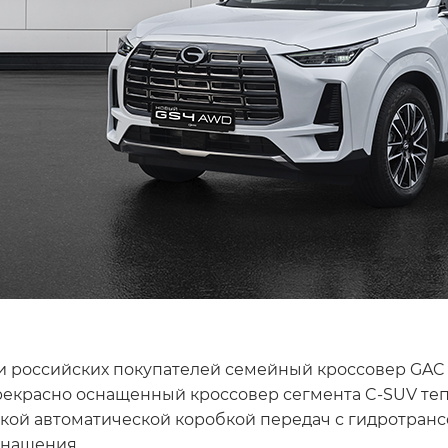
и российских покупателей семейный кроссовер GAC 
рекрасно оснащенный кроссовер сегмента C-SUV теп
кой автоматической коробкой передач с гидротра
снащения.