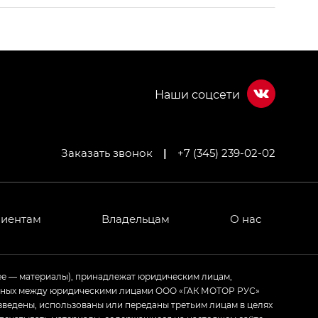
Заказать звонок
|
+7 (345) 239-02-02
МИУМ — GX PREMIUM, Джи Эти — GT, Джи Эль —
 привод — GB AWD, Джи Эль Полный привод —
лиентам
Владельцам
О нас
ИУМ — GX PREMIUM, ЛАУНЖ — LOUNGE
ее — материалы), принадлежат юридическим лицам,
ченных между юридическими лицами ООО «ГАК МОТОР РУС»
ртивном стиле — GL
(S-Style)
зведены, использованы или переданы третьим лицам в целях