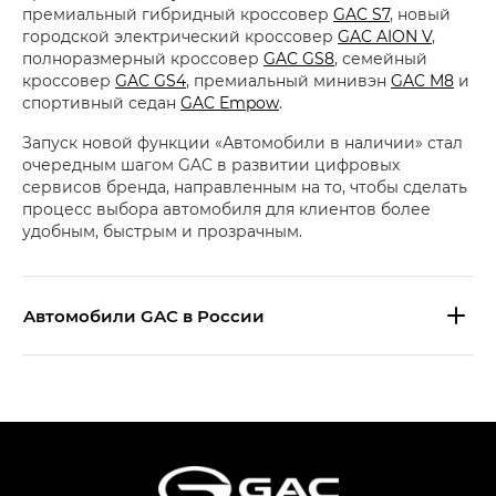
премиальный гибридный кроссовер
GAC S7
, новый
городской электрический кроссовер
GAC AION V
,
полноразмерный кроссовер
GAC GS8
, семейный
кроссовер
GAC GS4
, премиальный минивэн
GAC M8
и
спортивный седан
GAC Empow
.
Запуск новой функции «Автомобили в наличии» стал
очередным шагом GAC в развитии цифровых
сервисов бренда, направленным на то, чтобы сделать
процесс выбора автомобиля для клиентов более
удобным, быстрым и прозрачным.
Aвтомобили GAC в России
S9 — Эс 9 (S9) в комплектации
Эс Икс ПРЕМИУМ — SX PREMIUM
S7 — Эс 7 (S7) в комплектациях
Эс Икс ПРЕМИУМ — SX PREMIUM, Эс Тэ — ST