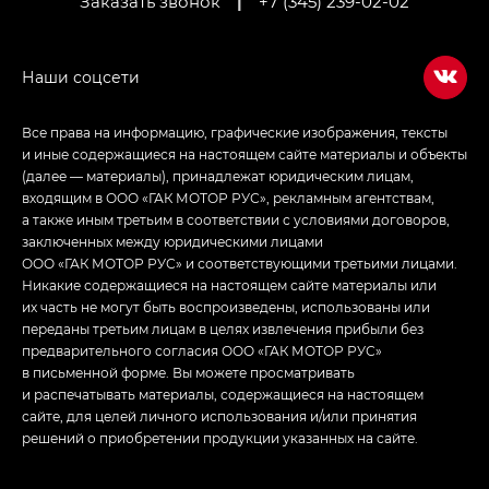
Заказать звонок
|
+7 (345) 239-02-02
Empow — Эмпау (Empow) в комплектации
Джи Эс — GS, Джи Эль с элементы экстерьера
в спортивном стиле — GL
(S-Style)
Все права на информацию, графические изображения, тексты
и иные содержащиеся на настоящем сайте материалы и объекты
(далее — материалы), принадлежат юридическим лицам,
входящим в ООО «ГАК МОТОР РУС», рекламным агентствам,
а также иным третьим в соответствии с условиями договоров,
заключенных между юридическими лицами
ООО «ГАК МОТОР РУС» и соответствующими третьими лицами.
Никакие содержащиеся на настоящем сайте материалы или
их часть не могут быть воспроизведены, использованы или
переданы третьим лицам в целях извлечения прибыли без
предварительного согласия ООО «ГАК МОТОР РУС»
в письменной форме. Вы можете просматривать
и распечатывать материалы, содержащиеся на настоящем
сайте, для целей личного использования и/или принятия
решений о приобретении продукции указанных на сайте.